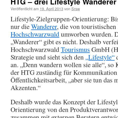
HTG – drei Lifestyle Wanderer
Veröffentlicht am
19. April 2013
von
Srsw
Lifestyle-Zielgruppen-Orientierung: Bi
nur die
Wanderer
, die von touristische
Hochschwarzwald
umworben wurden. D
„Wanderer“ gibt es nicht. Deshalb verfei
Hochschwarzwald
Tourismus
GmbH (HT
Strategie und sieht sich den
„Lifestyle“
d
an. „Denn wandern wollen sie alle“, so 
der HTG zuständig für Kommunikation
Öffentlichkeitsarbeit, „aber sie tun das 
Akzenten.“
Deshalb wurde das Konzept der Lifesty
Orientierung von den Produktverantwo
zusammen mit externen Beratern entwic