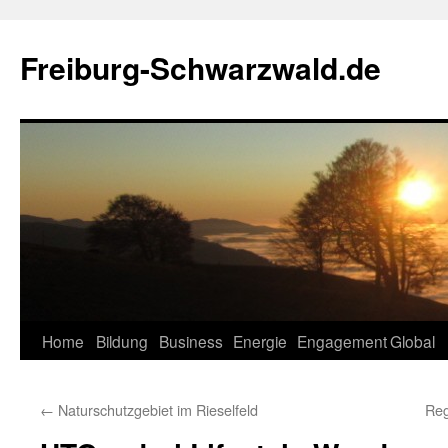
Zum
Inhalt
Freiburg-Schwarzwald.de
springen
Home
Bildung
Business
Energie
Engagement
Global
←
Naturschutzgebiet im Rieselfeld
Reg