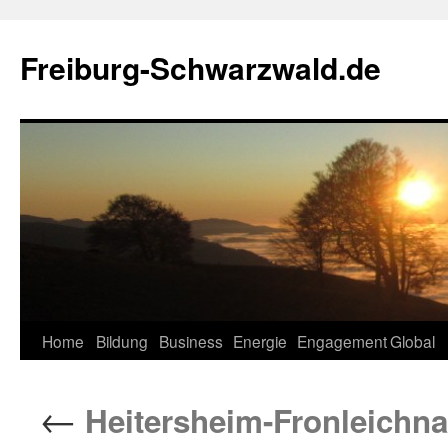
Zum
Inhalt
Freiburg-Schwarzwald.de
springen
Home
Bildung
Business
Energie
Engagement
Global
←
Heitersheim-Fronleichn