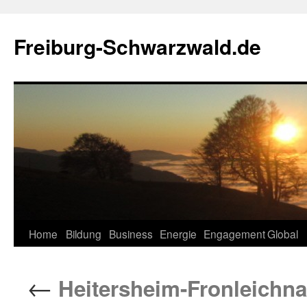
Zum
Inhalt
Freiburg-Schwarzwald.de
springen
Home
Bildung
Business
Energie
Engagement
Global
←
Heitersheim-Fronleichn