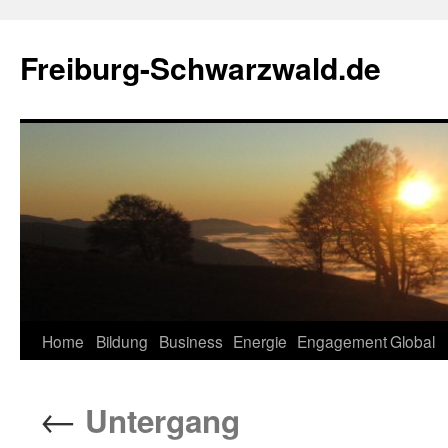
Zum
Inhalt
Freiburg-Schwarzwald.de
springen
Home
Bildung
Business
Energie
Engagement
Global
←
Untergang