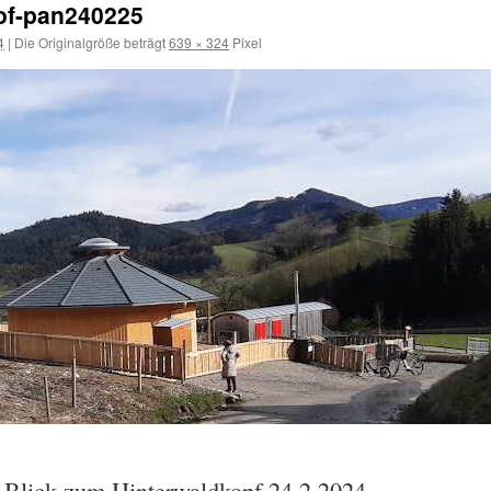
of-pan240225
4
|
Die Originalgröße beträgt
639 × 324
Pixel
t Blick zum Hinterwaldkopf 24.2.2024