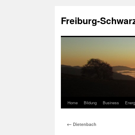
Zum
Inhalt
Freiburg-Schwar
springen
Home
Bildung
Business
Energ
←
Dietenbach