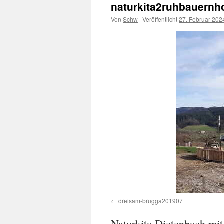
naturkita2ruhbauernh
Von
Schw
|
Veröffentlicht
27. Februar 202
dreisam-brugga201907
Naturkita Dietenbach mi