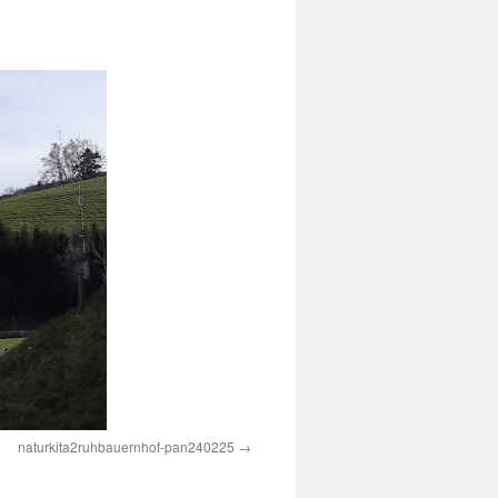
naturkita2ruhbauernhof-pan240225