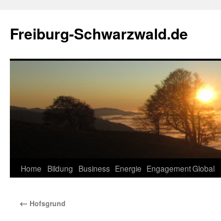
Zum
Inhalt
Freiburg-Schwarzwald.de
springen
Home
Bildung
Business
Energie
Engagement
Global
←
Hofsgrund