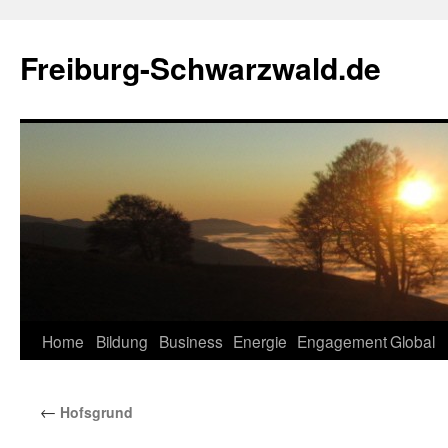
Zum
Inhalt
Freiburg-Schwarzwald.de
springen
Home
Bildung
Business
Energie
Engagement
Global
←
Hofsgrund