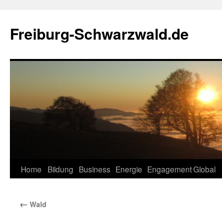
Zum
Inhalt
Freiburg-Schwarzwald.de
springen
Home
Bildung
Business
Energie
Engagement
Global
←
Wald