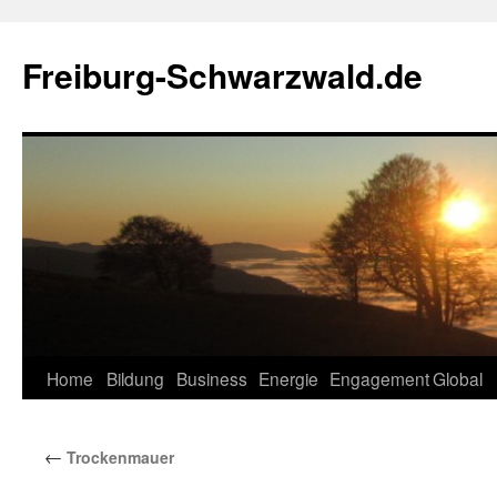
Zum
Inhalt
Freiburg-Schwarzwald.de
springen
Home
Bildung
Business
Energie
Engagement
Global
←
Trockenmauer