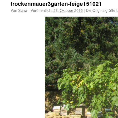
trockenmauer3garten-feige151021
Von
Schw
|
Veröffentlicht
23. Oktober 2015
|
Die Originalgröße 