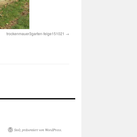
trockenmauer3garten-feige151021
Stolz präsentiert von WordPress.