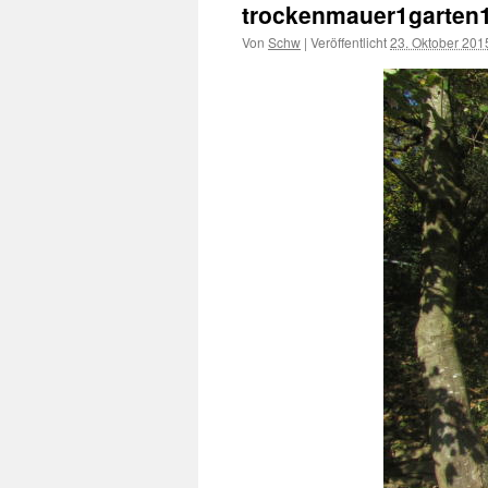
trockenmauer1garten
Von
Schw
|
Veröffentlicht
23. Oktober 201