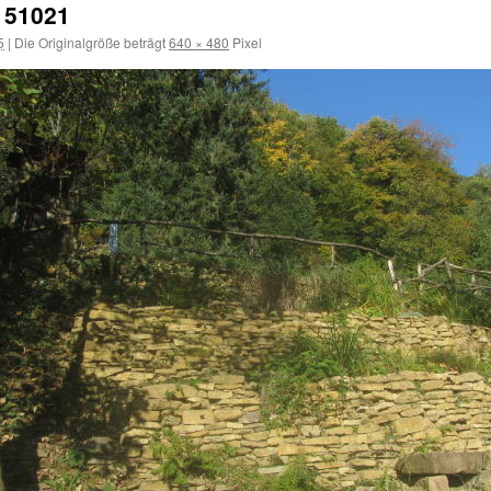
151021
5
|
Die Originalgröße beträgt
640 × 480
Pixel