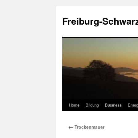
Zum
Inhalt
Freiburg-Schwar
springen
Home
Bildung
Business
Energ
←
Trockenmauer