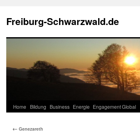
Zum
Inhalt
Freiburg-Schwarzwald.de
springen
Home
Bildung
Business
Energie
Engagement
Global
←
Genezareth