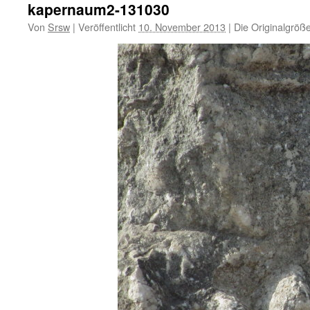
kapernaum2-131030
Von
Srsw
|
Veröffentlicht
10. November 2013
|
Die Originalgröß