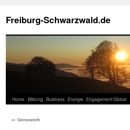
Zum
Inhalt
Freiburg-Schwarzwald.de
springen
Home
Bildung
Business
Energie
Engagement
Global
←
Genezareth