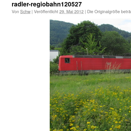
radler-regiobahn120527
Von
Schw
|
Veröffentlicht
29. Mai 2012
|
Die Originalgröße betr