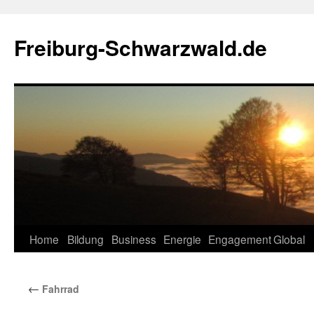
Zum
Inhalt
Freiburg-Schwarzwald.de
springen
Home
Bildung
Business
Energie
Engagement
Global
←
Fahrrad