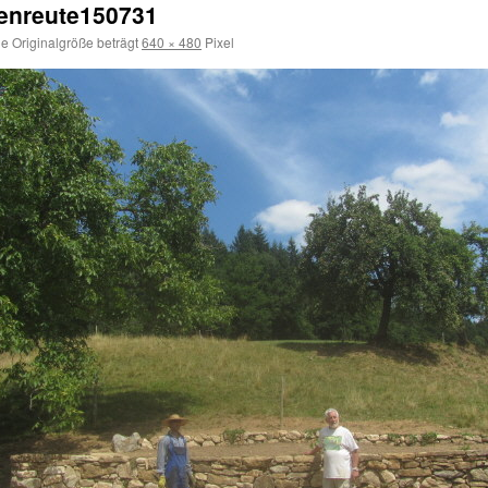
enreute150731
e Originalgröße beträgt
640 × 480
Pixel