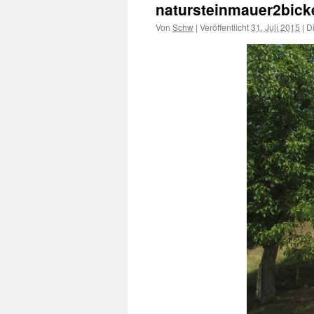
natursteinmauer2bick
Von
Schw
|
Veröffentlicht
31. Juli 2015
|
Di