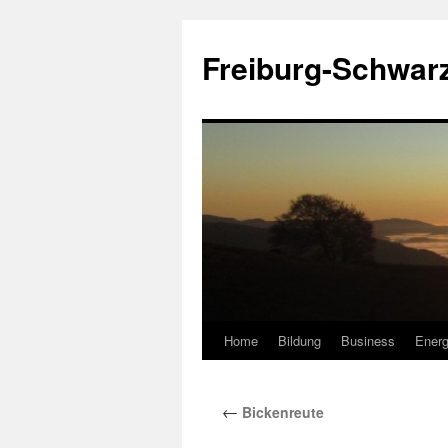
Zum
Inhalt
Freiburg-Schwar
springen
Home
Bildung
Business
Energ
←
Bickenreute