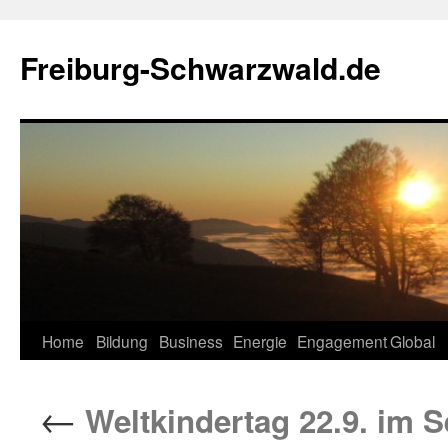
Zum
Inhalt
Freiburg-Schwarzwald.de
springen
Home
Bildung
Business
Energie
Engagement
Global
←
Weltkindertag 22.9. im 