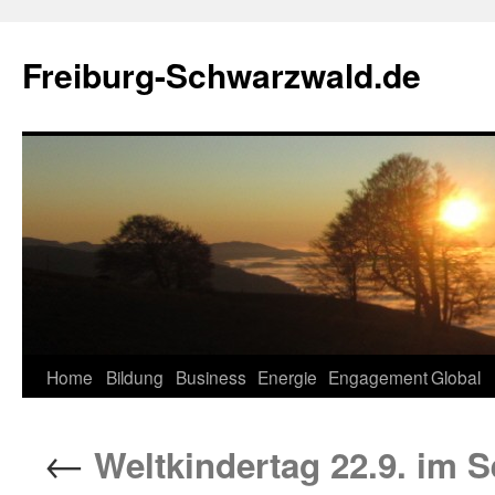
Zum
Inhalt
Freiburg-Schwarzwald.de
springen
Home
Bildung
Business
Energie
Engagement
Global
←
Weltkindertag 22.9. im 