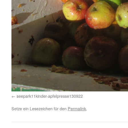
seepark11kinder-apfelpresse130922
Setze ein Lesezeichen für den
Permalink
.