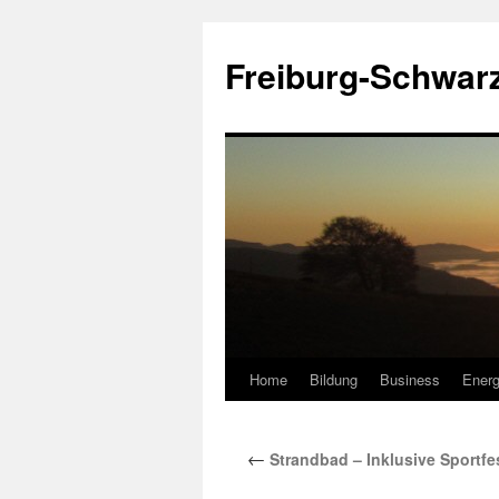
Zum
Inhalt
Freiburg-Schwar
springen
Home
Bildung
Business
Energ
←
Strandbad – Inklusive Sportfe