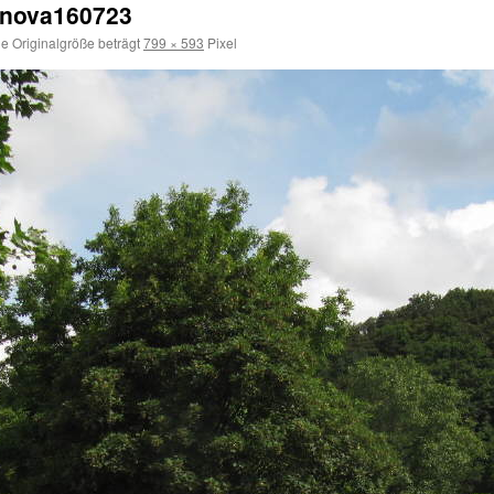
enova160723
e Originalgröße beträgt
799 × 593
Pixel