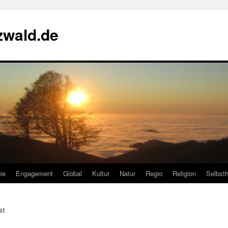
zwald.de
ie
Engagement
Global
Kultur
Natur
Regio
Religion
Selbsth
st