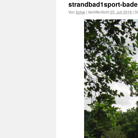
strandbad1sport-bad
Von
Schw
|
Veröffentlicht
25. Juli 2016
|
Di