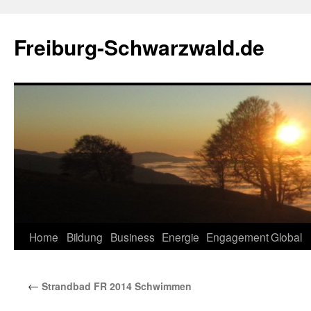
Zum
Inhalt
Freiburg-Schwarzwald.de
springen
Home
Bildung
Business
Energie
Engagement
Global
←
Strandbad FR 2014 Schwimmen