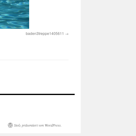
baden3treppe1405611
Stolz präsentiert von WordPress.