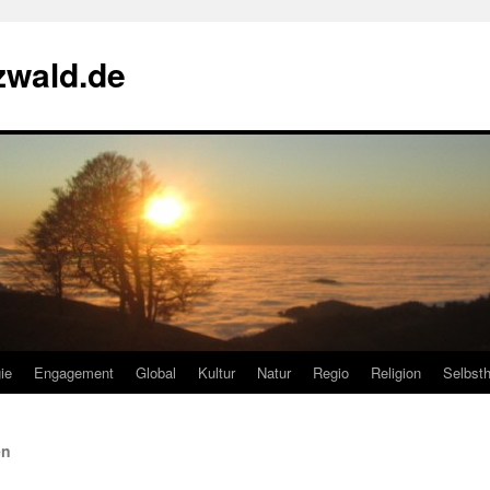
zwald.de
ie
Engagement
Global
Kultur
Natur
Regio
Religion
Selbsth
en