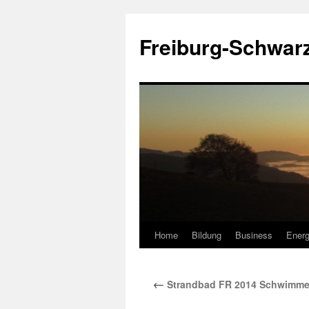
Zum
Inhalt
Freiburg-Schwar
springen
Home
Bildung
Business
Energ
←
Strandbad FR 2014 Schwimm