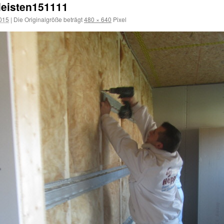
leisten151111
015
|
Die Originalgröße beträgt
480 × 640
Pixel