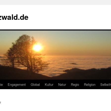
zwald.de
ie
Engagement
Global
Kultur
Natur
Regio
Religion
Selbsth
e