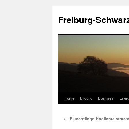
Zum
Inhalt
Freiburg-Schwar
springen
Home
Bildung
Business
Energ
←
Fluechtlinge-Hoellentalstrass