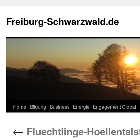
Zum
Inhalt
Freiburg-Schwarzwald.de
springen
Home
Bildung
Business
Energie
Engagement
Global
←
Fluechtlinge-Hoellentals