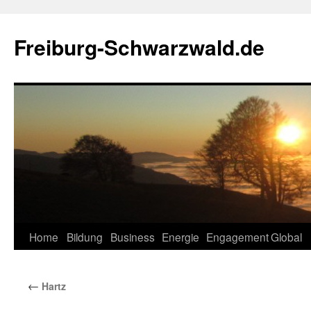
Zum
Inhalt
Freiburg-Schwarzwald.de
springen
Home
Bildung
Business
Energie
Engagement
Global
←
Hartz