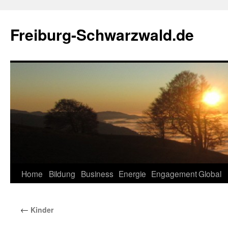
Zum
Inhalt
Freiburg-Schwarzwald.de
springen
Home
Bildung
Business
Energie
Engagement
Global
←
Kinder