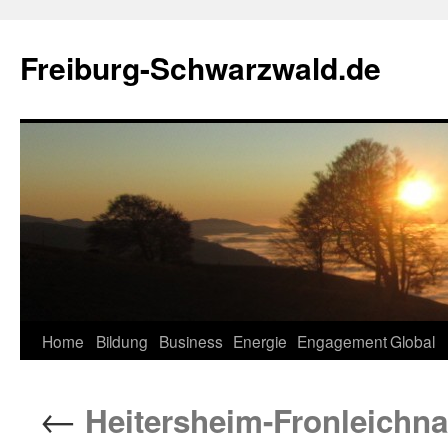
Zum
Inhalt
Freiburg-Schwarzwald.de
springen
Home
Bildung
Business
Energie
Engagement
Global
←
Heitersheim-Fronleichn