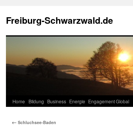
Zum
Inhalt
Freiburg-Schwarzwald.de
springen
Home
Bildung
Business
Energie
Engagement
Global
←
Schluchsee-Baden