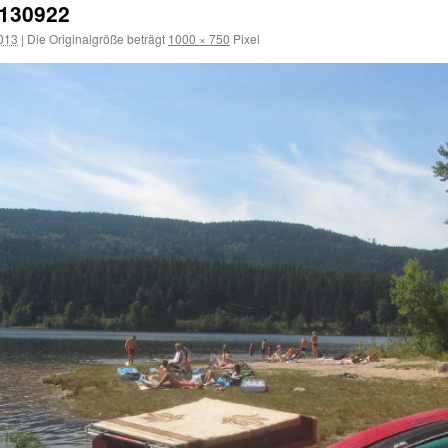
a130922
013
|
Die Originalgröße beträgt
1000 × 750
Pixel