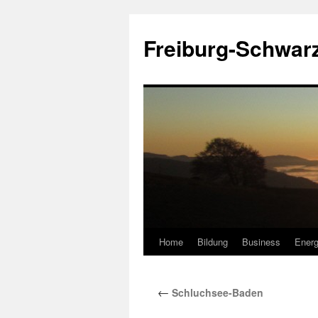
Zum
Inhalt
Freiburg-Schwar
springen
Home
Bildung
Business
Energ
←
Schluchsee-Baden