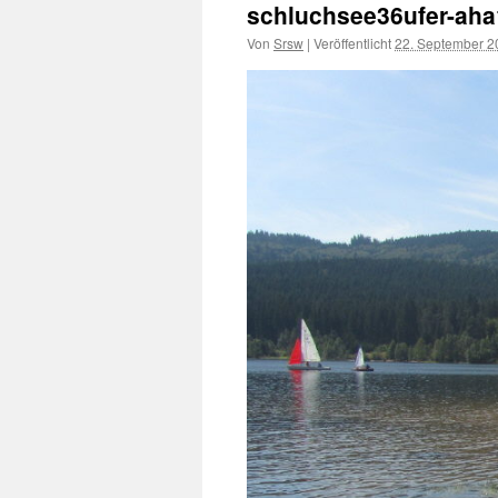
schluchsee36ufer-ah
Von
Srsw
|
Veröffentlicht
22. September 2