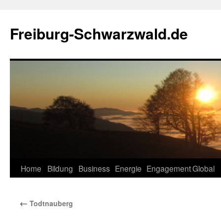
Zum
Inhalt
Freiburg-Schwarzwald.de
springen
Home
Bildung
Business
Energie
Engagement
Global
←
Todtnauberg