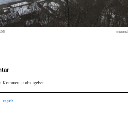
305
muenst
tar
en Kommentar abzugeben.
English