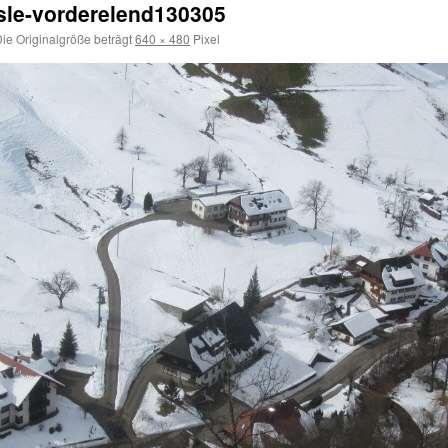
sle-vorderelend130305
ie Originalgröße beträgt
640 × 480
Pixel