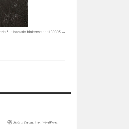
ertal5usthaeusle-hintereselend130305
Stolz präsentiert von WordPress.