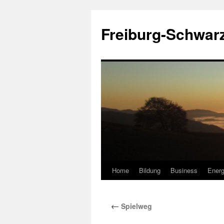
Zum
Inhalt
Freiburg-Schwar
springen
Home
Bildung
Business
Energ
←
Spielweg