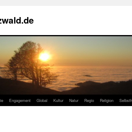
zwald.de
ie
Engagement
Global
Kultur
Natur
Regio
Religion
Selbsth