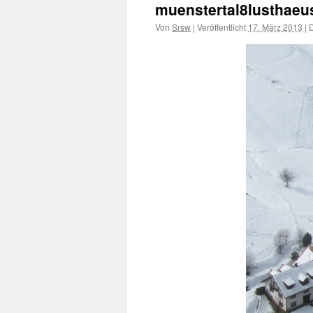
muenstertal8lusthaeu
Von
Srsw
|
Veröffentlicht
17. März 2013
|
D