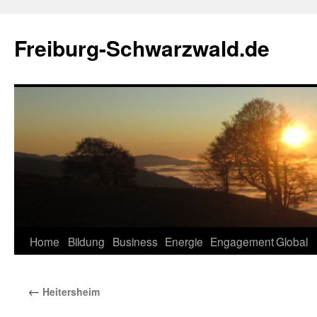
Zum
Inhalt
Freiburg-Schwarzwald.de
springen
Home
Bildung
Business
Energie
Engagement
Global
←
Heitersheim