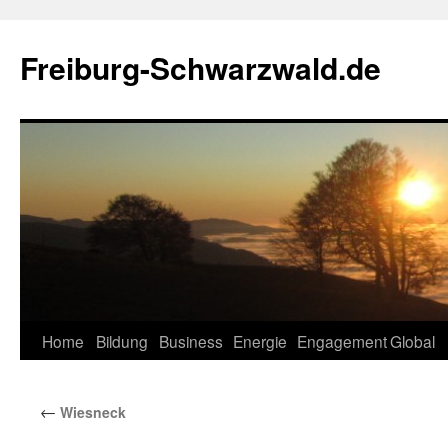
Zum
Inhalt
Freiburg-Schwarzwald.de
springen
Home
Bildung
Business
Energie
Engagement
Global
←
Wiesneck