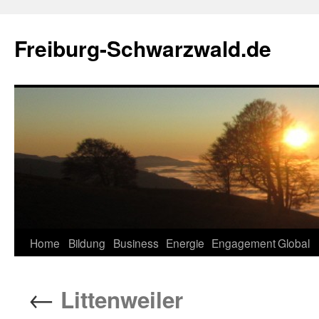
Zum
Inhalt
Freiburg-Schwarzwald.de
springen
Home
Bildung
Business
Energie
Engagement
Global
←
Littenweiler