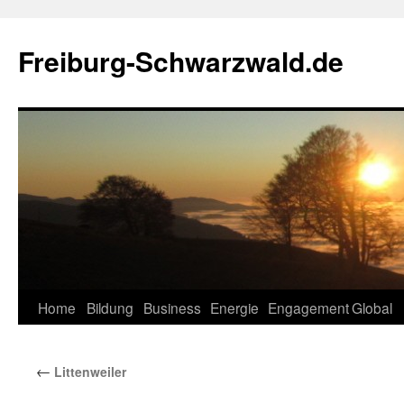
Zum
Inhalt
Freiburg-Schwarzwald.de
springen
Home
Bildung
Business
Energie
Engagement
Global
←
Littenweiler