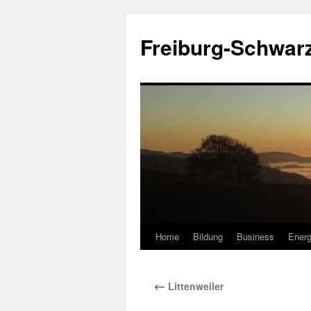
Zum
Inhalt
Freiburg-Schwar
springen
Home
Bildung
Business
Energ
←
Littenweiler