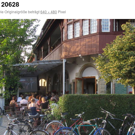
120628
ie Originalgröße beträgt
640 × 480
Pixel