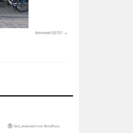
flohmarkt120707
Stolz präsentiert von WordPress.