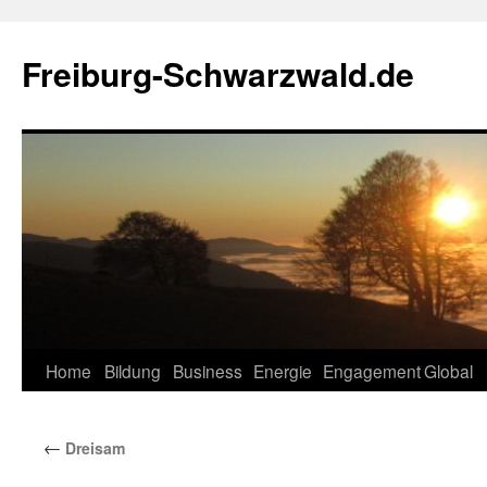
Zum
Inhalt
Freiburg-Schwarzwald.de
springen
Home
Bildung
Business
Energie
Engagement
Global
←
Dreisam