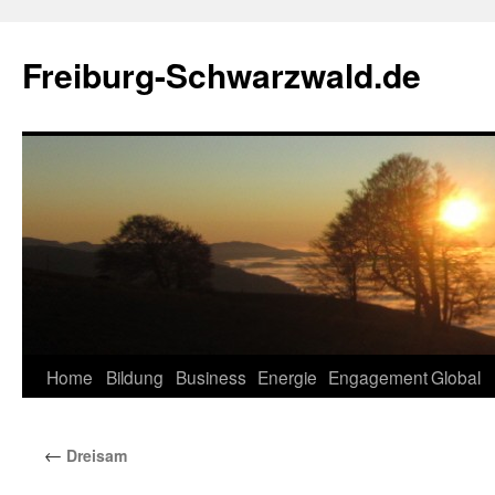
Zum
Inhalt
Freiburg-Schwarzwald.de
springen
Home
Bildung
Business
Energie
Engagement
Global
←
Dreisam