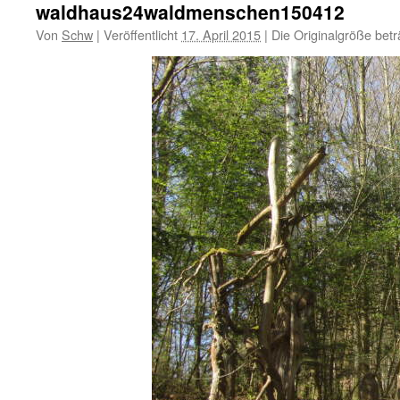
waldhaus24waldmenschen150412
Von
Schw
|
Veröffentlicht
17. April 2015
|
Die Originalgröße bet