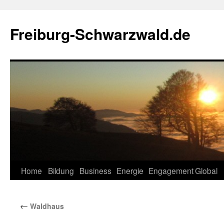
Zum
Inhalt
Freiburg-Schwarzwald.de
springen
Home
Bildung
Business
Energie
Engagement
Global
←
Waldhaus