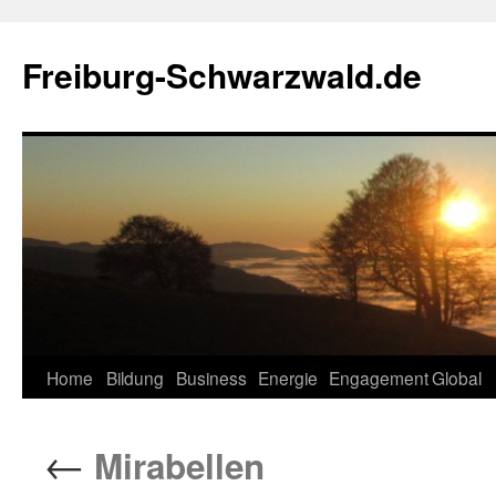
Zum
Inhalt
Freiburg-Schwarzwald.de
springen
Home
Bildung
Business
Energie
Engagement
Global
←
Mirabellen