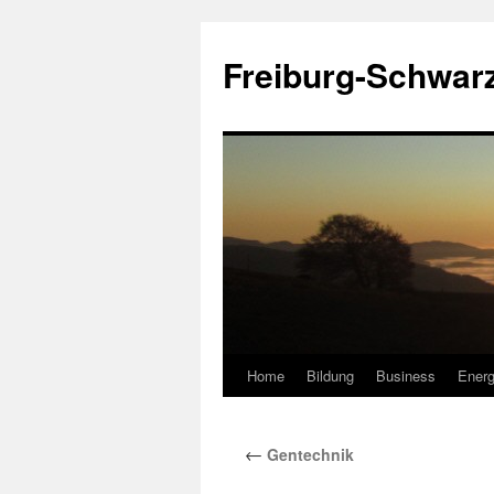
Zum
Inhalt
Freiburg-Schwar
springen
Home
Bildung
Business
Energ
←
Gentechnik