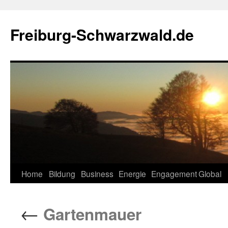
Zum
Inhalt
Freiburg-Schwarzwald.de
springen
Home
Bildung
Business
Energie
Engagement
Global
←
Gartenmauer