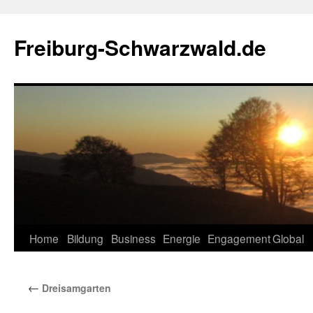
Zum
Inhalt
Freiburg-Schwarzwald.de
springen
Home
Bildung
Business
Energie
Engagement
Global
←
Dreisamgarten