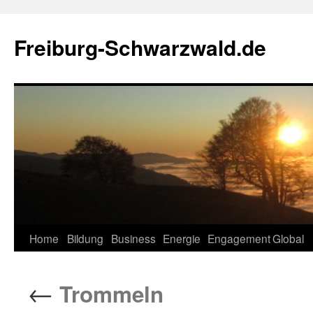
Zum
Inhalt
Freiburg-Schwarzwald.de
springen
Home
Bildung
Business
Energie
Engagement
Global
←
Trommeln