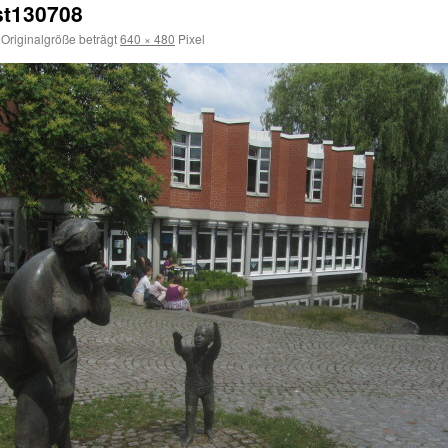
t130708
Originalgröße beträgt
640 × 480
Pixel