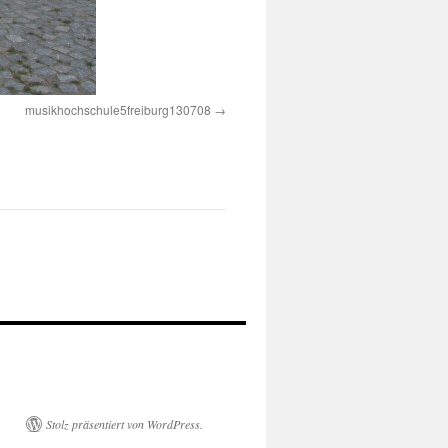
musikhochschule5freiburg130708
Stolz präsentiert von WordPress.