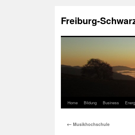
Zum
Inhalt
Freiburg-Schwar
springen
Home
Bildung
Business
Energ
←
Musikhochschule