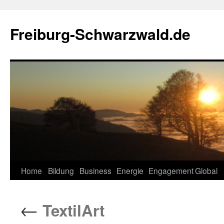
Zum
Inhalt
Freiburg-Schwarzwald.de
springen
Home
Bildung
Business
Energie
Engagement
Global
←
TextilArt