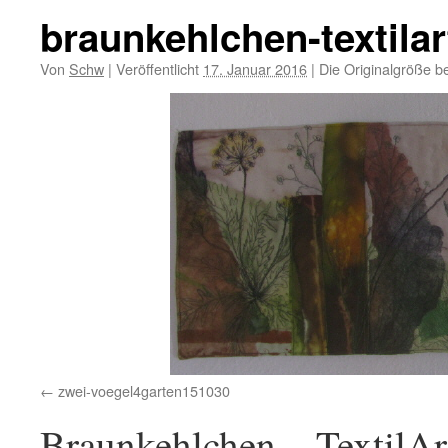
braunkehlchen-textila
Von
Schw
|
Veröffentlicht
17. Januar 2016
|
Die Originalgröße b
zwei-voegel4garten151030
Braunkehlchen – TextilAr