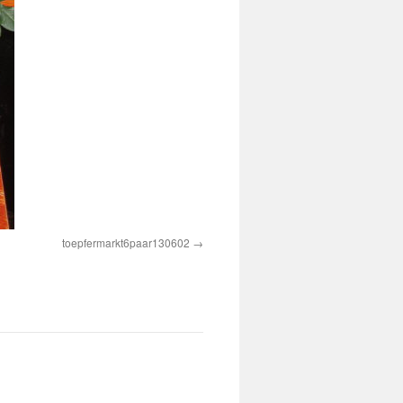
toepfermarkt6paar130602