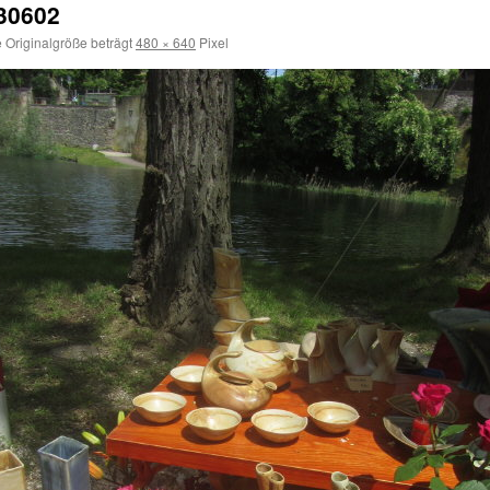
30602
 Originalgröße beträgt
480 × 640
Pixel