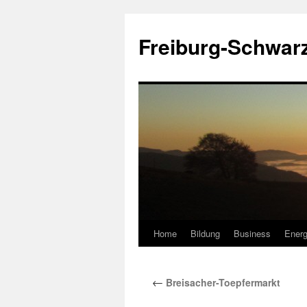
Zum
Inhalt
Freiburg-Schwar
springen
Home
Bildung
Business
Energ
←
Breisacher-Toepfermarkt