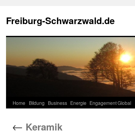
Zum
Inhalt
Freiburg-Schwarzwald.de
springen
Home
Bildung
Business
Energie
Engagement
Global
←
Keramik