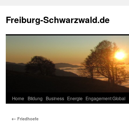
Zum
Inhalt
Freiburg-Schwarzwald.de
springen
Home
Bildung
Business
Energie
Engagement
Global
←
Friedhoefe