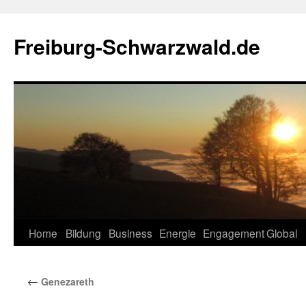
Zum
Inhalt
Freiburg-Schwarzwald.de
springen
Home
Bildung
Business
Energie
Engagement
Global
←
Genezareth