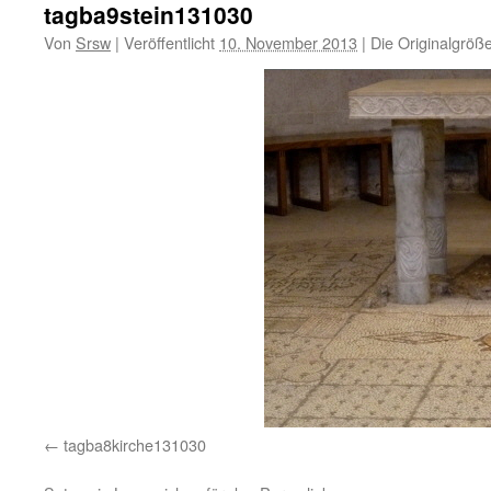
tagba9stein131030
Von
Srsw
|
Veröffentlicht
10. November 2013
|
Die Originalgröß
tagba8kirche131030