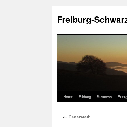
Zum
Inhalt
Freiburg-Schwar
springen
Home
Bildung
Business
Energ
←
Genezareth