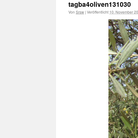
tagba4oliven131030
Von
Srsw
|
Veröffentlicht
10. November 2