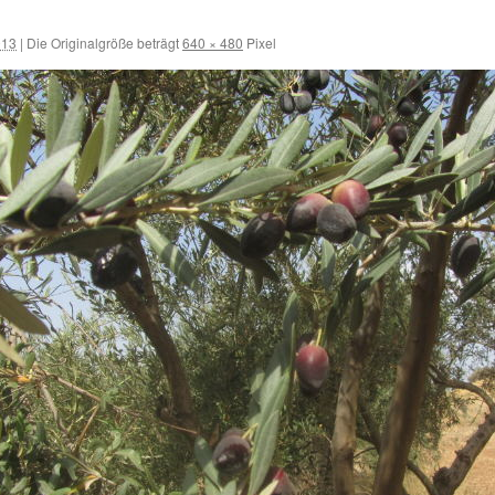
013
|
Die Originalgröße beträgt
640 × 480
Pixel