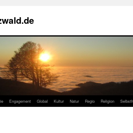
zwald.de
ie
Engagement
Global
Kultur
Natur
Regio
Religion
Selbsth