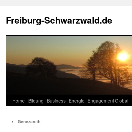
Zum
Inhalt
Freiburg-Schwarzwald.de
springen
Home
Bildung
Business
Energie
Engagement
Global
←
Genezareth