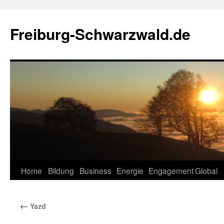
Zum
Inhalt
Freiburg-Schwarzwald.de
springen
Home
Bildung
Business
Energie
Engagement
Global
←
Yazd